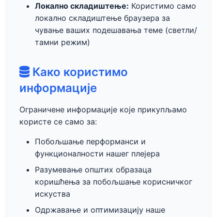
Локално складиштење:
Користимо само
локално складиштење браузера за
чување ваших подешавања теме (светли/
тамни режим)
Како користимо
информације
Ограничене информације које прикупљамо
користе се само за:
Побољшање перформанси и
функционалности нашег плејера
Разумевање општих образаца
коришћења за побољшање корисничког
искуства
Одржавање и оптимизацију наше