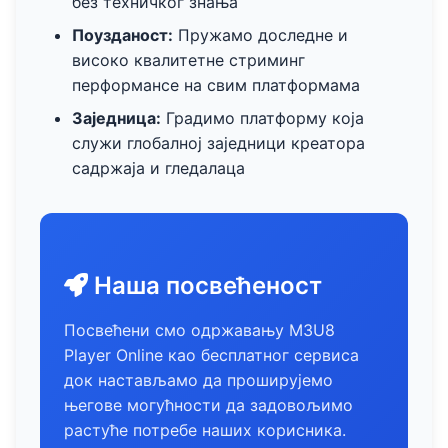
без техничког знања
Поузданост:
Пружамо доследне и
високо квалитетне стриминг
перформансе на свим платформама
Заједница:
Градимо платформу која
служи глобалној заједници креатора
садржаја и гледалаца
Наша посвећеност
Посвећени смо одржавању M3U8
Player Online као бесплатног сервиса
док настављамо да проширујемо
његове могућности да задовољимо
растуће потребе наших корисника.