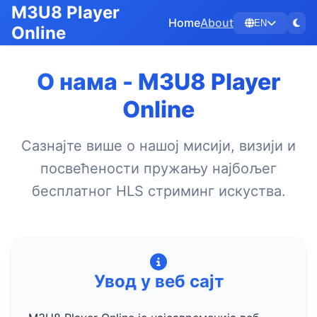
M3U8 Player
Home
About
EN
Online
О нама - M3U8 Player
Online
Сазнајте више о нашој мисији, визији и
посвећености пружању најбољег
бесплатног HLS стриминг искуства.
Увод у веб сајт