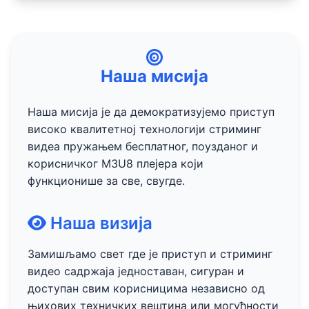
Наша мисија
Наша мисија је да демократизујемо приступ
високо квалитетној технологији стриминг
видеа пружањем бесплатног, поузданог и
корисничког M3U8 плејера који
функционише за све, свугде.
Наша визија
Замишљамо свет где је приступ и стриминг
видео садржаја једноставан, сигуран и
доступан свим корисницима независно од
њихових техничких вештина или могућности