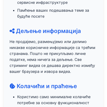
сервисне инфраструктуре
Памћење ваших подешавања теме за
будуће посете
Дељење информација
Не продајемо, размењујемо или делимо
никакве корисничке информације са трећим
странама. Пошто не прикупљамо личне
податке, нема ничега за дељење. Све
стриминг видеа се дешава директно између
вашег браузера и извора видеа.
Колачићи и праћење
Користимо само минималне колачиће
потребне за основну функционалност