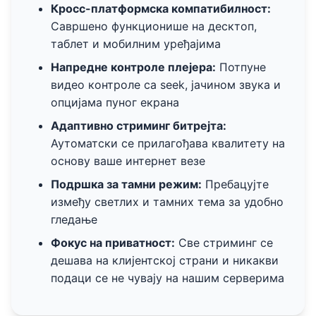
Кросс-платформска компатибилност:
Савршено функционише на десктоп,
таблет и мобилним уређајима
Напредне контроле плејера:
Потпуне
видео контроле са seek, јачином звука и
опцијама пуног екрана
Адаптивно стриминг битрејта:
Аутоматски се прилагођава квалитету на
основу ваше интернет везе
Подршка за тамни режим:
Пребацујте
између светлих и тамних тема за удобно
гледање
Фокус на приватност:
Све стриминг се
дешава на клијентској страни и никакви
подаци се не чувају на нашим серверима