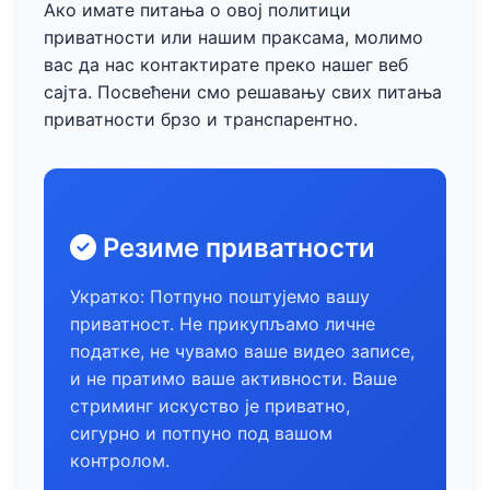
Ако имате питања о овој политици
приватности или нашим праксама, молимо
вас да нас контактирате преко нашег веб
сајта. Посвећени смо решавању свих питања
приватности брзо и транспарентно.
Резиме приватности
Укратко: Потпуно поштујемо вашу
приватност. Не прикупљамо личне
податке, не чувамо ваше видео записе,
и не пратимо ваше активности. Ваше
стриминг искуство је приватно,
сигурно и потпуно под вашом
контролом.