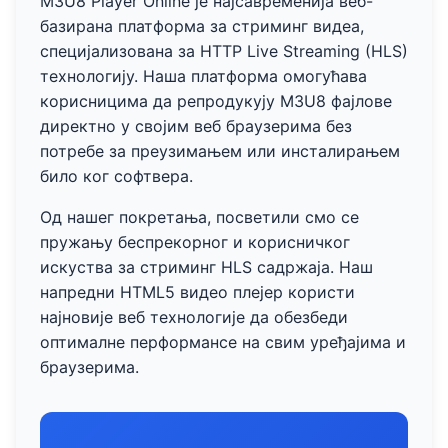
M3U8 Player Online је најсавременија веб-
базирана платформа за стриминг видеа,
специјализована за HTTP Live Streaming (HLS)
технологију. Наша платформа омогућава
корисницима да репродукују M3U8 фајлове
директно у својим веб браузерима без
потребе за преузимањем или инсталирањем
било ког софтвера.
Од нашег покретања, посветили смо се
пружању беспрекорног и корисничког
искуства за стриминг HLS садржаја. Наш
напредни HTML5 видео плејер користи
најновије веб технологије да обезбеди
оптималне перформансе на свим уређајима и
браузерима.