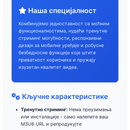
Наша специјалност
Комбинујемо једноставност са моћним
функционалностима, нудећи тренутне
стриминг могућности, респонзивни
дизајн за мобилне уређаје и робусне
безбедносне функције које штите
приватност корисника и пружају
изузетан квалитет видеа.
Кључне карактеристике
Тренутно стриминг:
Нема преузимања
или инсталације - само налепите ваш
M3U8 URL и репродукујте