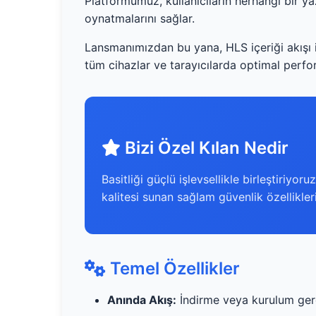
Platformumuz, kullanıcıların herhangi bir 
oynatmalarını sağlar.
Lansmanımızdan bu yana, HLS içeriği akışı 
tüm cihazlar ve tarayıcılarda optimal perfor
Bizi Özel Kılan Nedir
Basitliği güçlü işlevsellikle birleştiriyo
kalitesi sunan sağlam güvenlik özellikle
Temel Özellikler
Anında Akış:
İndirme veya kurulum ger