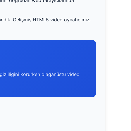
rını doğrudan web tarayıcılarında
andık. Gelişmiş HTML5 video oynatıcımız,
 gizliliğini korurken olağanüstü video