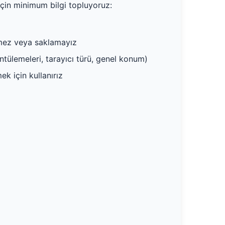
için minimum bilgi topluyoruz:
şmez veya saklamayız
üntülemeleri, tarayıcı türü, genel konum)
k için kullanırız