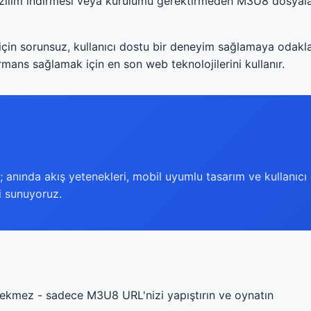
yazılım indirmesi veya kurulumu gerektirmeden M3U8 dosyala
için sorunsuz, kullanıcı dostu bir deneyim sağlamaya odakl
mans sağlamak için en son web teknolojilerini kullanır.
ruz; anında akış yetenekleri, mobil uyumlu tasarım ve kullanıcı
ri sunuyoruz.
ekmez - sadece M3U8 URL'nizi yapıştırın ve oynatın