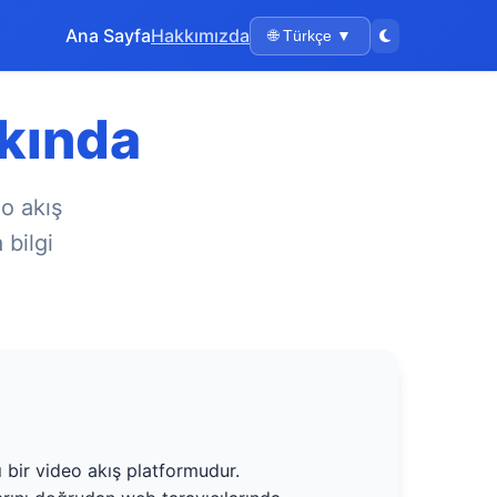
Ana Sayfa
Hakkımızda
🌐 Türkçe ▼
kında
o akış
bilgi
bir video akış platformudur.