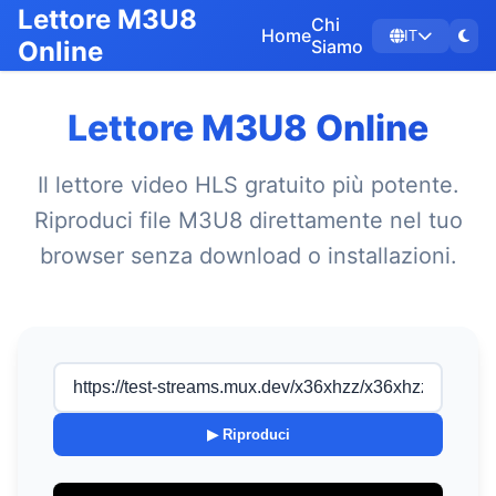
Lettore M3U8
Chi
Home
IT
Online
Siamo
Lettore M3U8 Online
Il lettore video HLS gratuito più potente.
Riproduci file M3U8 direttamente nel tuo
browser senza download o installazioni.
▶ Riproduci