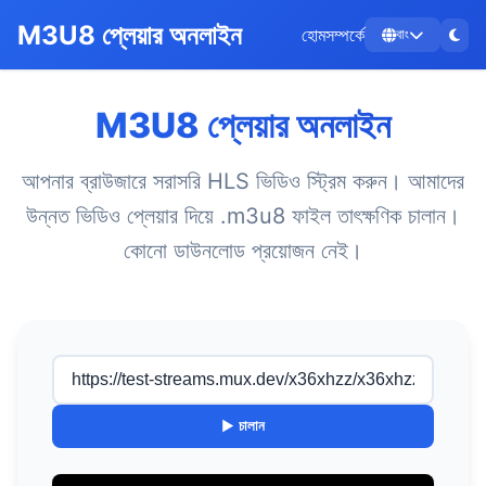
M3U8 প্লেয়ার অনলাইন
হোম
সম্পর্কে
বাং
M3U8 প্লেয়ার অনলাইন
আপনার ব্রাউজারে সরাসরি HLS ভিডিও স্ট্রিম করুন। আমাদের
উন্নত ভিডিও প্লেয়ার দিয়ে .m3u8 ফাইল তাৎক্ষণিক চালান।
কোনো ডাউনলোড প্রয়োজন নেই।
▶ চালান