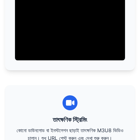
তাৎক্ষণিক স্ট্রিমিং
কোনো ডাউনলোড বা ইনস্টলেশন ছাড়াই তাৎক্ষণিক M3U8 ভিডিও
চালান। শুধু URL পেস্ট করুন এবং দেখা শুরু করুন।